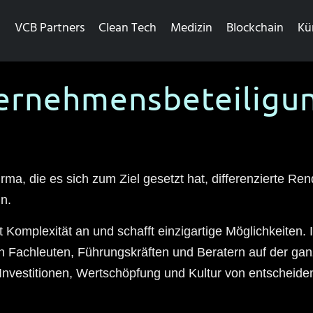
VCB Partners
Clean Tech
Medizin
Blockchain
Kü
ernehmensbeteiligu
ma, die es sich zum Ziel gesetzt hat, differenzierte Ren
un.
omplexität an und schafft einzigartige Möglichkeiten. 
 Fachleuten, Führungskräften und Beratern auf der ganz
Investitionen, Wertschöpfung und Kultur von entscheide